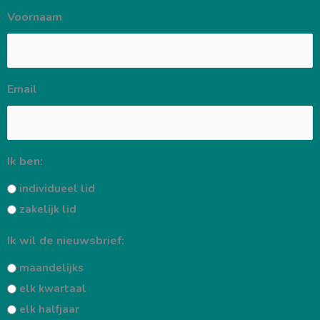
Skip
Voornaam
to
content
Email
Ik ben:
individueel lid
zakelijk lid
Ik wil de nieuwsbrief:
maandelijks
elk kwartaal
elk halfjaar