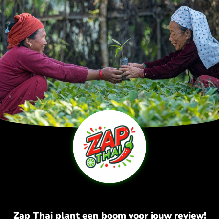
Skip
to
content
Zap Thai plant een boom voor jouw review!